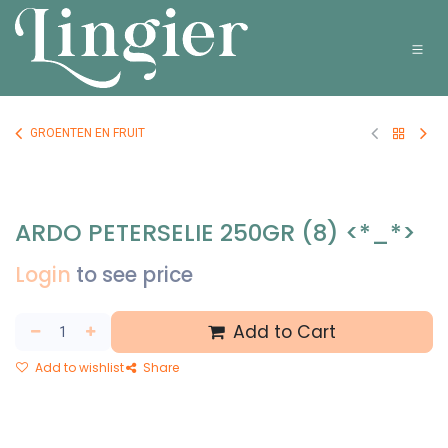
Overslaan naar inhoud
GROENTEN EN FRUIT
ARDO PETERSELIE 250GR (8) <*_*>
Login
to see price
Add to Cart
Add to wishlist
Share