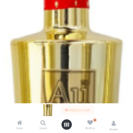
Add to Cart
0
Home
Search
Wishlist
Account