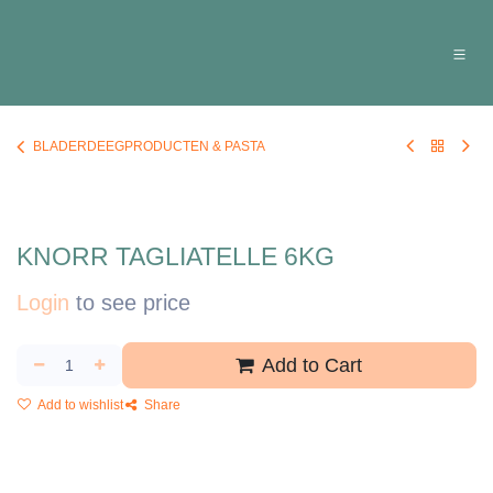
Overslaan naar inhoud
BLADERDEEGPRODUCTEN & PASTA
KNORR TAGLIATELLE 6KG
Login
to see price
Add to Cart
Add to wishlist
Share