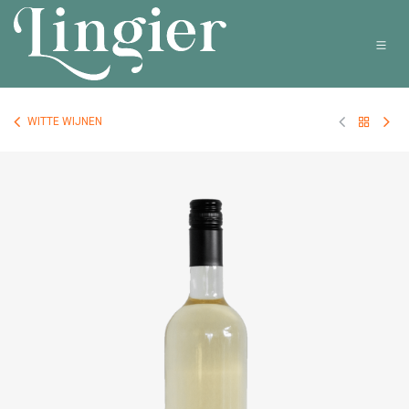
Overslaan naar inhoud
WITTE WIJNEN